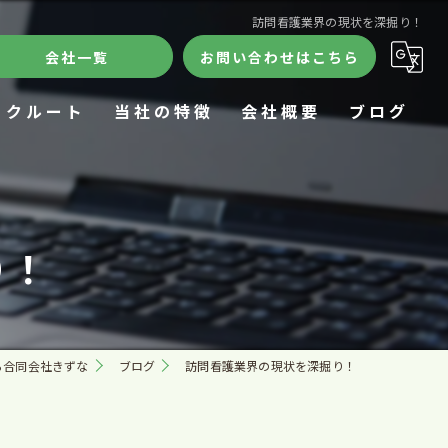
訪問看護業界の現状を深掘り！
会社一覧
お問い合わせはこちら
リクルート
当社の特徴
会社概要
ブログ
ケアハウス
合同会社きずな
コラム
デイサービス
訪問看護ステーションきずな
り！
24時間
ケアハウスきずな
施設
きずなデイサロン
ら合同会社きずな
ブログ
訪問看護業界の現状を深掘り！
在宅療養