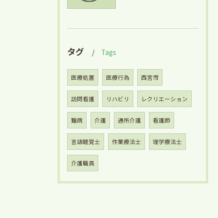
タグ
Tags
医療処置
医療行為
西宮市
訪問看護
リハビリ
レクリエーション
難病
介護
通所介護
看護師
言語聴覚士
作業療法士
理学療法士
介護職員