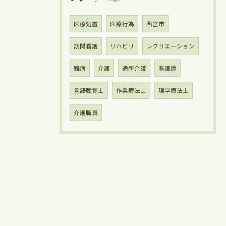
医療処置
医療行為
西宮市
訪問看護
リハビリ
レクリエーション
難病
介護
通所介護
看護師
言語聴覚士
作業療法士
理学療法士
介護職員