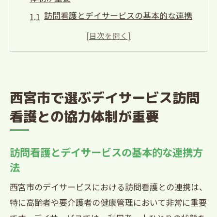
訪問看護とデイサービスの基本的な連携
方法
医療機関との連絡体制がもたらす安心感
スタッフの訓練が訪問看護の効果を高め
る
西宮市で選ぶデイサービス訪問
利用者の状態に応じた柔軟な対応
看護との協力体制が重要
情報共有の重要性とその実践方法
地域住民との連携が持つ意義
訪問看護とデイサービスの基本的な連携方
安心のデイサービス選び訪問看護と西宮市の
法
連携術
西宮市が提供する訪問看護サービスの概
西宮市のデイサービスにおける訪問看護との連携は、
要
特に高齢者や要介護者の健康管理において非常に重要
地域包括支援センターの役割とその利用