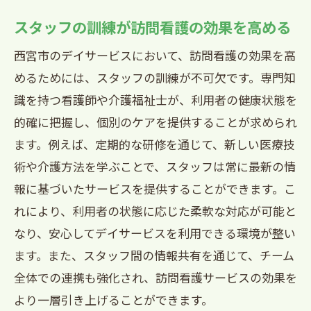
訪問看護で支える在宅生活の実現
スタッフの訓練が訪問看護の効果を高める
地域に根ざしたサービス提供の利点
西宮市のデイサービスにおいて、訪問看護の効果を高
訪問看護がもたらす家族の安心感
めるためには、スタッフの訓練が不可欠です。専門知
生活環境の改善とその効果
識を持つ看護師や介護福祉士が、利用者の健康状態を
デイサービスと訪問看護の相乗効果
的確に把握し、個別のケアを提供することが求められ
訪問看護が活躍する西宮市のデイサービス選
ます。例えば、定期的な研修を通じて、新しい医療技
びのポイント
術や介護方法を学ぶことで、スタッフは常に最新の情
訪問看護を活用した施設選びの基準
報に基づいたサービスを提供することができます。こ
れにより、利用者の状態に応じた柔軟な対応が可能と
口コミと評判を活かした選択法
なり、安心してデイサービスを利用できる環境が整い
訪問看護の質を見定める方法
ます。また、スタッフ間の情報共有を通じて、チーム
実際の利用者からのフィードバック
全体での連携も強化され、訪問看護サービスの効果を
訪問看護に求められる柔軟な対応
より一層引き上げることができます。
選び抜かれたプロフェッショナルの役割