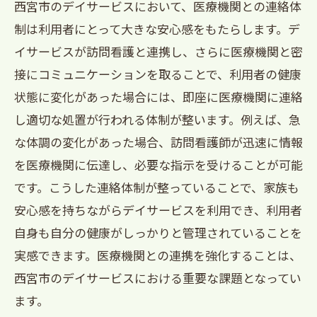
多職種連携による包括的健康管理
西宮市のデイサービスにおいて、医療機関との連絡体
制は利用者にとって大きな安心感をもたらします。デ
利用者の声を反映したサービス改善
イサービスが訪問看護と連携し、さらに医療機関と密
デイサービス選び西宮市で知っておきたい訪
接にコミュニケーションを取ることで、利用者の健康
問看護との連携
状態に変化があった場合には、即座に医療機関に連絡
訪問看護の種類とその適応
し適切な処置が行われる体制が整います。例えば、急
安心して選べる施設の見極め方
な体調の変化があった場合、訪問看護師が迅速に情報
デイサービスと訪問看護の連携事例
を医療機関に伝達し、必要な指示を受けることが可能
訪問看護の活用で実現する家庭的ケア
です。こうした連絡体制が整っていることで、家族も
訪問看護の導入で得られる利点
安心感を持ちながらデイサービスを利用でき、利用者
利用者と家族の負担軽減策
自身も自分の健康がしっかりと管理されていることを
実感できます。医療機関との連携を強化することは、
西宮市のデイサービス訪問看護と一緒に作る
西宮市のデイサービスにおける重要な課題となってい
安心の暮らし
ます。
利用者のニーズに応じた個別対応