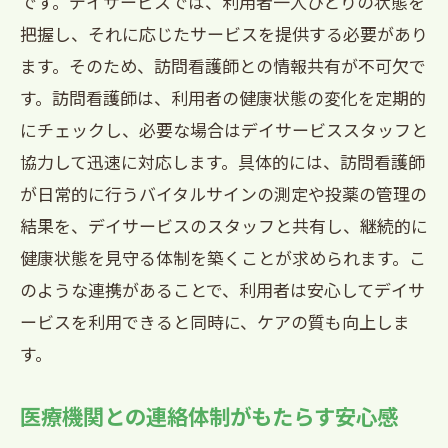
です。デイサービスでは、利用者一人ひとりの状態を
法
把握し、それに応じたサービスを提供する必要があり
ます。そのため、訪問看護師との情報共有が不可欠で
訪問看護を利用した総合的なケアの実現
す。訪問看護師は、利用者の健康状態の変化を定期的
フィードバックシステムの導入でサービ
にチェックし、必要な場合はデイサービススタッフと
ス向上
協力して迅速に対応します。具体的には、訪問看護師
地域の医療機関との協力体制の築き方
が日常的に行うバイタルサインの測定や投薬の管理の
デイサービスと訪問看護の複合的効果
結果を、デイサービスのスタッフと共有し、継続的に
西宮市でのデイサービス訪問看護が健康維持
健康状態を見守る体制を築くことが求められます。こ
のカギ
のような連携があることで、利用者は安心してデイサ
健康管理プランの策定と実施
ービスを利用できると同時に、ケアの質も向上しま
早期発見・早期対応の体制構築
す。
定期的な健康チェックの重要性
医療機関との連絡体制がもたらす安心感
訪問看護がもたらす生活の質の向上