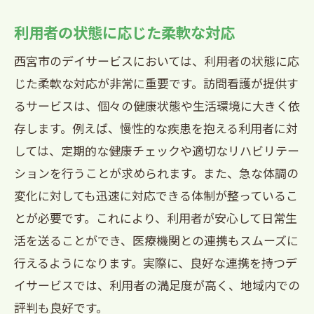
西宮市で安心のデイサービス訪問看護と地域
利用者の状態に応じた柔軟な対応
の支援の力
西宮市のデイサービスにおいては、利用者の状態に応
地域社会のサポートがもたらす安心感
じた柔軟な対応が非常に重要です。訪問看護が提供す
訪問看護と地域活動の連携事例
るサービスは、個々の健康状態や生活環境に大きく依
地域包括支援センターとの協働の重要性
存します。例えば、慢性的な疾患を抱える利用者に対
訪問看護を支えるボランティア活動
しては、定期的な健康チェックや適切なリハビリテー
ションを行うことが求められます。また、急な体調の
地域資源の最大活用法
変化に対しても迅速に対応できる体制が整っているこ
訪問看護、地域、家族が一体となるケア
とが必要です。これにより、利用者が安心して日常生
訪問看護によるサポート西宮市のデイサービ
活を送ることができ、医療機関との連携もスムーズに
ス選びの成功法
行えるようになります。実際に、良好な連携を持つデ
訪問看護を活かした成功事例の紹介
イサービスでは、利用者の満足度が高く、地域内での
家族とのコミュニケーションが鍵
評判も良好です。