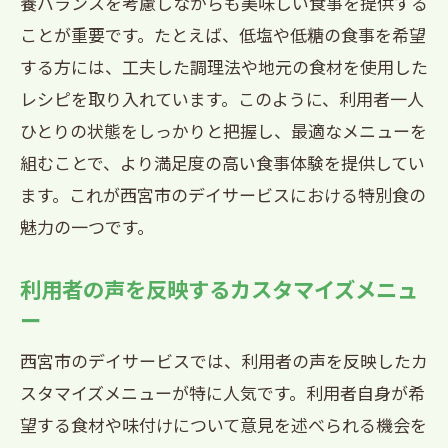
養バランスを考慮しながらも美味しい食事を提供する
ことが重要です。たとえば、低塩や低糖の食事を希望
地域の味を楽しむための工夫
する方には、工夫した調理法や地元の食材を使用した
地元農家との連携による食材供給の実際
レシピを取り入れています。このように、利用者一人
食の安全と品質管理の徹底
ひとりの状態をしっかりと把握し、最適なメニューを
地域経済への貢献と地産地消の推進
組むことで、より満足度の高い食事体験を提供してい
西宮市デイサービスで提供される栄養バラン
ます。これが西宮市のデイサービスにおける特別食の
ス抜群の特別食
魅力の一つです。
栄養士が考慮するバランスとその基準
デイサービスでの食事指導と健康管理
利用者の声を反映するカスタマイズメニュ
ー
高齢者向け栄養ケアの最新トレンド
アレルギー対応と個別栄養計画の策定
西宮市のデイサービスでは、利用者の声を反映したカ
健康維持をサポートする栄養素紹介
スタマイズメニューが特に人気です。利用者自身が希
望する食材や味付けについて意見を述べられる機会を
食事が日常生活に与える影響を理解する