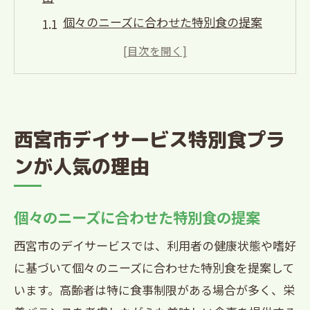
個々のニーズに合わせた特別食の提案
利用者の声を反映するカスタマイズメニ
ュー
専門栄養士によるメニュー監修の重要性
地元産食材の採用で地域とのつながりを
西宮市デイサービス特別食プラ
強化
ンが人気の理由
食事がもたらす心身の健康効果について
デイサービス利用者の満足度向上への取
り組み
個々のニーズに合わせた特別食の提案
地元特産品を活かした西宮市デイサービスの
西宮市のデイサービスでは、利用者の健康状態や嗜好
食事
に基づいて個々のニーズに合わせた特別食を提案して
西宮市の特産品とは？
います。高齢者は特に食事制限がある場合が多く、栄
新鮮な地元食材を使ったメニューの魅力