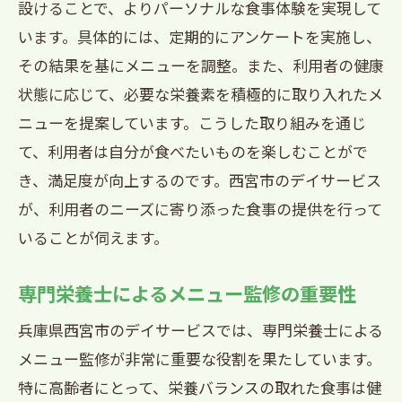
設けることで、よりパーソナルな食事体験を実現して
西宮市デイサービス特別食が利用者の健康を
います。具体的には、定期的にアンケートを実施し、
サポートする方法
その結果を基にメニューを調整。また、利用者の健康
日々の食事が健康に与える影響
状態に応じて、必要な栄養素を積極的に取り入れたメ
医療と連携した健康サポートの仕組み
ニューを提案しています。こうした取り組みを通じ
季節の変化に対応した食事の提供
て、利用者は自分が食べたいものを楽しむことがで
特殊な食事ニーズへの対応事例
き、満足度が向上するのです。西宮市のデイサービス
健康チェックと食事改善プランの連携
が、利用者のニーズに寄り添った食事の提供を行って
食事を通じたリハビリテーションの可能
いることが伺えます。
性
専門栄養士によるメニュー監修の重要性
特別食がつなぐ地域文化と西宮市デイサービ
スの魅力
兵庫県西宮市のデイサービスでは、専門栄養士による
メニュー監修が非常に重要な役割を果たしています。
地域文化を感じる食事イベントの開催
特に高齢者にとって、栄養バランスの取れた食事は健
利用者と地域住民の交流を促進する食事