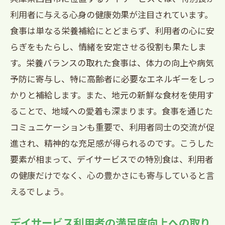
案
利用者に与える心身の健康効果が注目されています。
次の日への活力となるおやつの工夫
食事は単なる栄養補給にとどまらず、利用者の心に安
らぎをもたらし、情緒を安定させる役割も果たしま
西宮市田代町のデイサービスで味わう地元の
す。栄養バランスの取れた食事は、体力の向上や病気
味
予防に寄与し、特に高齢者に必要なエネルギーをしっ
田代町で特に人気のある料理紹介
かりと補給します。また、地元の新鮮な食材を使用す
地元シェフが手がける特別メニュー
ることで、地域への愛着も深まります。食事を通じた
地元食材をふんだんに使用したメニュー
コミュニケーションも重要で、利用者同士の交流が促
の魅力
進され、精神的な充足感が得られるのです。こうした
地域の味を活かした季節のメニュー
要素が相まって、デイサービスでの特別食は、利用者
地元の人々と共有する食事体験の場
の健康だけでなく、心の豊かさにも寄与していると言
田代町の食文化を感じる施設の取り組み
えるでしょう。
デイサービス利用者の満足度向上への取り