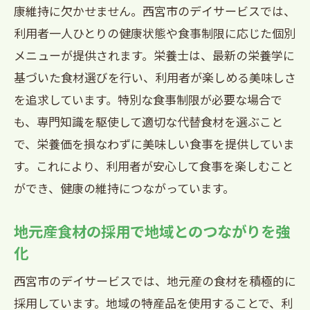
康維持に欠かせません。西宮市のデイサービスでは、
会
利用者一人ひとりの健康状態や食事制限に応じた個別
地元の祭事に合わせた特別メニューの提
メニューが提供されます。栄養士は、最新の栄養学に
供
基づいた食材選びを行い、利用者が楽しめる美味しさ
伝統料理を通じて得られる学びと楽しみ
を追求しています。特別な食事制限が必要な場合で
地域の歴史を食事で学ぶプログラム
も、専門知識を駆使して適切な代替食材を選ぶこと
文化継承を支えるデイサービスの役割
で、栄養価を損なわずに美味しい食事を提供していま
西宮市デイサービスの特別食で得られる生活
す。これにより、利用者が安心して食事を楽しむこと
の質向上
ができ、健康の維持につながっています。
充実した食事がもたらす精神的充足
地元産食材の採用で地域とのつながりを強
食事の満足度が生活全般に与える影響
化
食を通じた社会的つながりの重要性
西宮市のデイサービスでは、地元産の食材を積極的に
日常生活の活力を引き出す食事の工夫
採用しています。地域の特産品を使用することで、利
食事を起点としたコミュニケーションの