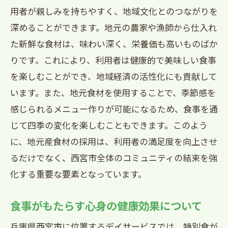
用者が親しみを持ちやすく、地域文化とのつながりを
促進
深めることができます。地元の農家や漁師から仕入れ
持続可能な食生活を目指すデイサービス
た新鮮な食材は、味わい深く、栄養価も高いものばか
の取り組み
りです。これにより、利用者は健康的で美味しい食事
西宮市で充実した1日を提供するデイサービ
を楽しむことができ、地域経済の活性化にも貢献して
スの特別食
います。また、地元食材を使用することで、季節感を
一日の始まりを支える朝食メニューの工
感じられるメニュー作りが可能になるため、食事を通
夫
じて四季の変化を楽しむこともできます。このよう
昼食と共に楽しむリラックスタイムの提
に、地元産食材の採用は、利用者の満足度を向上させ
供
るだけでなく、西宮市全体のコミュニティの結束を強
デイサービス利用者のためのイベント食
化する重要な要素となっています。
事
食事がもたらす心身の健康効果について
夕食を通じた1日の振り返りと交流の場
各利用者の希望に応じた食事プランの提
兵庫県西宮市に位置するデイサービスでは、特別食が