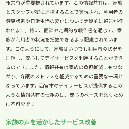
西宮市デイサービスが目指すケアの未来
報共有が重要視されています。この情報共有は、家族
とスタッフが密に連携することで実現され、利用者の
家族と共に描く理想の介護生活
健康状態や日常生活の変化について定期的に報告が行
家族とのコミュニケーションを大切にする西
われます。特に、面談や定期的な報告書を通じて、家
宮市のデイサービス
族が利用者の状況を把握できるよう配慮されていま
定期的な面談で家族との信頼を築く
す。このようにして、家族はいつでも利用者の状況を
コミュニケーションの質を高める取り組
理解し、安心してデイサービスを利用することができ
み
るのです。また、情報共有は家族の負担軽減にもつな
家族の声を聴く場を設ける意義
がり、介護のストレスを軽減するための重要な一環と
利用者の状況を家族に細かく伝える方法
なっています。西宮市のデイサービスが提供するこの
家族会を通じて得られる安心感
ような情報共有の仕組みは、安心のベースを築くため
西宮市のデイサービスが大切にする双方
に不可欠です。
向のコミュニケーション
家族の声を活かしたサービス改善
西宮市のデイサービスが家族に寄り添う理由