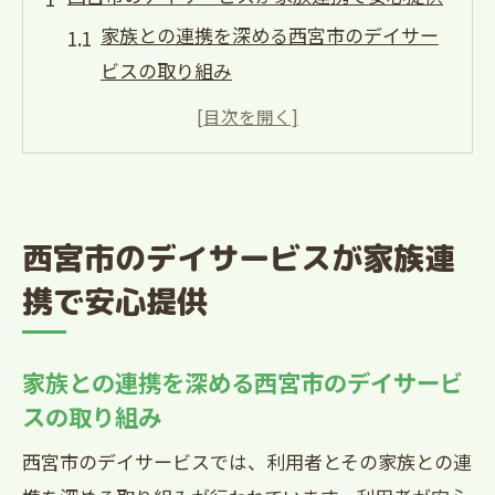
家族との連携を深める西宮市のデイサー
ビスの取り組み
安心を提供するための情報共有の重要性
家族の声を活かしたサービス改善
家族とデイサービスが協力する安心感の
ある環境作り
西宮市のデイサービスが家族連
利用者との信頼関係を築くための工夫
携で安心提供
西宮市デイサービスの具体的な家族サポ
ート事例
家族との連携を深める西宮市のデイサービ
デイサービスで実現する家族との絆と安心感
スの取り組み
利用者と家族の絆を深める活動とは
安心感を生むコミュニケーションの具体
西宮市のデイサービスでは、利用者とその家族との連
例