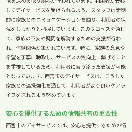
携を深める取り組みが行われています。利用者が安心
してデイサービスを受けられるよう、スタッフは定期
家族が安心して任せられるサポート体制
的に家族とのコミュニケーションを図り、利用者の状
日々のケアにおける家族参加の意義
況をしっかりと把握しています。このプロセスを通じ
西宮市のデイサービスが提案する家族連
て、家族の不安や疑問を解消するための支援が行わ
携の形
れ、信頼関係が築かれています。特に、家族の意見や
家族と利用者の絆を育む活動の実践
希望を丁寧に聴取し、サービスの質向上に繋げること
西宮市のデイサービスが叶える家族と利用者
を重視しているため、利用者に寄り添った支援が可能
の理想のケア
となっています。西宮市のデイサービスは、こうした
家族が描く理想のケアを実現するために
家族との連携強化を通じて、利用者がより良いケアラ
利用者に合わせたパーソナルケアの提供
イフを送れるよう努めています。
家族の負担を軽減するケアプランの設計
安心を提供するための情報共有の重要性
理想のケアを実現するための家族との協
力
西宮市のデイサービスでは、安心を提供するための情