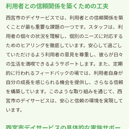
利用者との信頼関係を築くための工夫
準
西宮市のデイサービスでは、利用者との信頼関係を築
家族の負担を軽減する西宮市のデイサービス
くことが最も重要な課題の一つです。スタッフは、利
のサポート体制
用者の個々の状況を理解し、個別のニーズに対応する
家族の負担を軽減するための具体的サポ
ためのヒアリングを徹底しています。安心して過ごし
ート
ていただけるよう利用者の意見を尊重し、彼らが日々
24時間対応のサポート体制の仕組み
の生活を満喫できるようサポートします。また、定期
家族の声を取り入れるフィードバック制
的に行われるフィードバックの場では、利用者自身が
度
自分の成長を感じられる機会を提供し、さらなる信頼
緊急時にも対応可能な支援体制
を構築しています。このような取り組みを通じて、西
家族が安心して過ごせるための相談窓口
宮市のデイサービスは、安心と信頼の環境を実現して
西宮市のデイサービスが提供する包括的
います。
支援
西宮市デイサービスの具体的な家族サポー