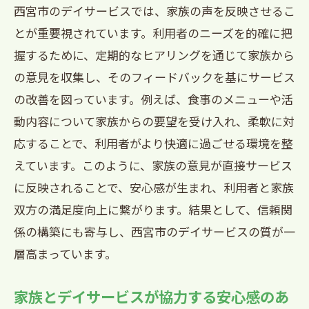
西宮市のデイサービスでは、家族の声を反映させるこ
地域に密着したサービス提供の背景
とが重要視されています。利用者のニーズを的確に把
家族の不安を解消するためのサポート
握するために、定期的なヒアリングを通じて家族から
寄り添うケアを実現するためのスタッフ
の意見を収集し、そのフィードバックを基にサービス
教育
の改善を図っています。例えば、食事のメニューや活
家族のニーズに応える柔軟なサービス
動内容について家族からの要望を受け入れ、柔軟に対
家族に寄り添うことで得られる信頼
応することで、利用者がより快適に過ごせる環境を整
利用者とその家族を支える地域との連携
えています。このように、家族の意見が直接サービス
デイサービスで家族と利用者をつなぐ西宮市
に反映されることで、安心感が生まれ、利用者と家族
の取り組み
双方の満足度向上に繋がります。結果として、信頼関
利用者と家族を結ぶイベントの開催
係の構築にも寄与し、西宮市のデイサービスの質が一
層高まっています。
家族と利用者をつなぐ安心のサポート
日々の過ごし方を家族に共有する方法
家族とデイサービスが協力する安心感のあ
家族の参加を促すデイサービスの工夫