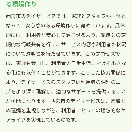
る環境作り
西宮市のデイサービスが取り組む家族支
西宮市のデイサービスでは、家族とスタッフが一体と
援活動
なって、安心感のある環境作りに努めています。具体
共に歩むデイサービスと家族の関係づく
的には、利用者が安心して過ごせるよう、家族との定
り
期的な情報共有を行い、サービス内容や利用者の状況
西宮市のデイサービスが提供する安心と信頼
について透明性を持たせています。このプロセスで
の環境
は、家族も参加し、利用者の日常生活における小さな
安心を提供するためのスタッフの役割
変化にも気付くことができます。こうした協力関係に
信頼環境を築くための施設設備の工夫
より、デイサービスのスタッフは利用者の個別のニー
医療スタッフとの連携による安心感の提
ズをより深く理解し、適切なサポートを提供すること
供
が可能になります。西宮市のデイサービスは、家族と
利用者に寄り添うための環境づくり
の連携を重視しながら、利用者にとっての理想的なケ
アライフを実現しているのです。
家族が安心できるサービスの透明性
西宮市のデイサービスが目指す安心の標