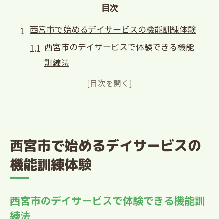
目次
西宮市で始めるデイサービスの機能訓練体験
西宮市のデイサービスで体験できる機能
訓練法
デイサービス利用前に知りたい体験内容
と流れ
西宮市で選ばれるデイサービス体験の魅
力
西宮市で始めるデイサービスの
機能訓練の効果を感じる西宮市デイサー
機能訓練体験
ビス
初めてのデイサービス体験を西宮市で安
心スタート
西宮市のデイサービスで体験できる機能訓
デイサービスのフィジカルセラピーが注目さ
練法