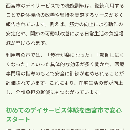
活用法
西宮市のデイサービスでの機能訓練は、継続利用する
在宅生活の質を高める西宮市デイサービ
ことで身体機能の改善や維持を実感するケースが多く
ス活用術
報告されています。例えば、筋力の向上による動作の
西宮市のデイサービスが支える在宅ケア
安定化や、関節の可動域改善による日常生活の負担軽
の魅力
減が挙げられます。
デイサービス通所で目指す在宅支援の実
利用者の声では、「歩行が楽になった」「転倒しにく
際
くなった」といった具体的な効果が多く聞かれ、医療
西宮市デイサービス利用前に知りたい費用と
専門職の指導のもとで安全に訓練が進められることが
内容
評価されています。これにより、在宅生活の質が向上
西宮市デイサービス利用前の費用確認ポ
し、介護負担の軽減にもつながっています。
イント
初めてのデイサービス体験を西宮市で安心
デイサービスの利用内容と費用の基礎知
スタート
識
西宮市でデイサービスを選ぶ前に知るべ