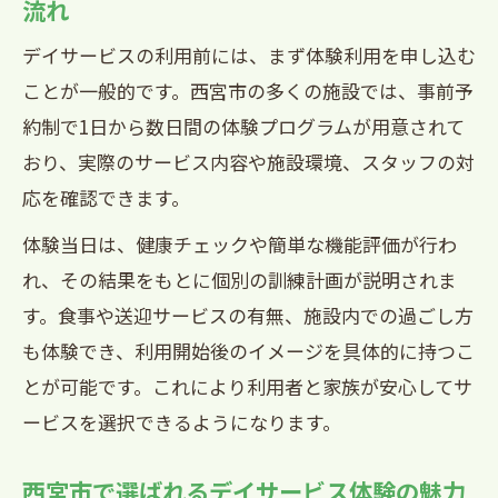
流れ
西宮市デイサービスの専門スタッフによ
る訓練体制
デイサービスの利用前には、まず体験利用を申し込む
ことが一般的です。西宮市の多くの施設では、事前予
デイサービスで受けられる専門的な機能
約制で1日から数日間の体験プログラムが用意されて
訓練の特徴
おり、実際のサービス内容や施設環境、スタッフの対
西宮市のデイサービスが提供する専門リ
応を確認できます。
ハビリ支援
体験当日は、健康チェックや簡単な機能評価が行わ
デイサービス専門スタッフが重視するケ
れ、その結果をもとに個別の訓練計画が説明されま
ア内容
す。食事や送迎サービスの有無、施設内での過ごし方
西宮市デイサービスの機能訓練サポート
も体験でき、利用開始後のイメージを具体的に持つこ
体制解説
とが可能です。これにより利用者と家族が安心してサ
月額費用の目安と賢いデイサービス選び方
ービスを選択できるようになります。
西宮市デイサービスの月額費用目安と内
訳を解説
西宮市で選ばれるデイサービス体験の魅力