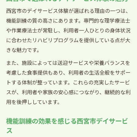
デイサービスの費用比較と選び方ポイン
西宮市のデイサービス体験が選ばれる理由の一つは、
ト
機能訓練の質の高さにあります。専門的な理学療法士
西宮市デイサービス利用時の賢い予算計
や作業療法士が常駐し、利用者一人ひとりの身体状況
画術
に合わせたリハビリプログラムを提供している点が大
デイサービス月額費用のチェックポイン
きな魅力です。
ト紹介
また、施設によっては送迎サービスや栄養バランスを
西宮市で迷わないデイサービス選びのコ
考慮した食事提供もあり、利用者の生活全般をサポー
ツ
トする体制が整っています。これらの充実したサービ
フィジカルセラピー中心の通所で叶える在宅
スが、利用者や家族の安心感につながり、継続的な利
支援
用を後押ししています。
西宮市デイサービス通所で在宅支援を実
現
機能訓練の効果を感じる西宮市デイサービ
フィジカルセラピー中心のデイサービス
ス