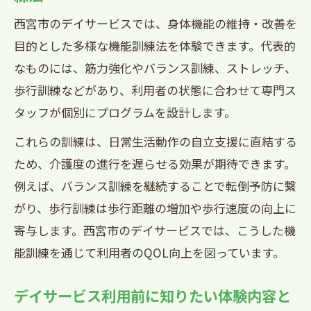
れる理由
西宮市のデイサービスでは、身体機能の維持・改善を
西宮市で注目されるデイサービスの効果
目的とした多様な機能訓練法を体験できます。代表的
とは
なものには、筋力強化やバランス訓練、ストレッチ、
デイサービスのフィジカルセラピーが選
歩行訓練などがあり、利用者の状態に合わせて専門ス
ばれる理由
タッフが個別にプログラムを設計します。
西宮市のデイサービスが重視する機能維
これらの訓練は、日常生活動作の自立支援に直結する
持
ため、介護度の進行を遅らせる効果が期待できます。
デイサービスで実感できる身体機能向上
例えば、バランス訓練を継続することで転倒予防に繋
の魅力
がり、歩行訓練は歩行距離の増加や歩行速度の向上に
西宮市で利用者が実感するフィジカルセ
寄与します。西宮市のデイサービスでは、こうした機
ラピー効果
能訓練を通じて利用者のQOL向上を図っています。
専門スタッフによる身体機能訓練の特徴を紹
デイサービス利用前に知りたい体験内容と
介