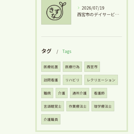
2026/07/19
西宮市のデイサービス利用と掃除の安心サポート徹底ガイド
タグ
Tags
医療処置
医療行為
西宮市
訪問看護
リハビリ
レクリエーション
難病
介護
通所介護
看護師
言語聴覚士
作業療法士
理学療法士
介護職員