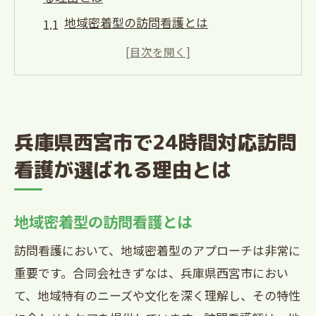
地域密着型の訪問看護とは
24時間対応の安心感
高度な医療技術を持つ看護師陣
患者様の生活の質を向上させるケア
きずなの訪問看護の特長
兵庫県西宮市で24時間対応訪問
地域医療と連携したサポート体制
看護が選ばれる理由とは
訪問看護のプロが教える24時間対応のメリッ
ト
地域密着型の訪問看護とは
急な体調変化にも迅速対応
患者様とご家族の安心感を提供
訪問看護において、地域密着型のアプローチは非常に
重要です。合同会社きずなは、兵庫県西宮市におい
夜間対応で安心の療養生活
て、地域特有のニーズや文化を深く理解し、その特性
褥瘡ケアの専門的対応