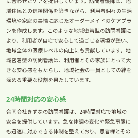
に合わせたケアを提供しています。訪問看護師は、地
訪問看護の柔軟なサポート
域住民との信頼関係を築きながら、利用者個々の生活
在宅療養の質を高める24時間対応
環境や家庭の事情に応じたオーダーメイドのケアプラ
緊急時にも安心兵庫県西宮市の訪問看護24時
ンを作成します。このような地域密着型の訪問看護に
間対応サービス
より、利用者が自宅で安心して過ごせる環境が整い、
緊急時の対応力
地域全体の医療レベルの向上にも貢献しています。地
24時間対応の必要性
域密着型の訪問看護は、利用者とその家族にとって大
訪問看護の連携プレー
きな安心感をもたらし、地域社会の一員としての絆を
深める重要な役割を果たしています。
きずなの迅速な対応力
患者様の安心と信頼を守る
24時間対応の安心感
地域医療との協力体制
合同会社きずなの訪問看護は、24時間対応で地域の
きずなの24時間対応訪問看護が提供する安心
安全を提供しています。急な体調の変化や緊急事態に
感とは
も迅速に対応できる体制を整えており、患者様とその
患者様のニーズに応えるケア