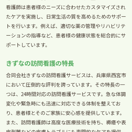
きずなのサポート体制
看護師は患者様のニーズに合わせたカスタマイズされ
たケアを実施し、日常生活の質を高めるためのサポー
地域密着型の訪問看護
トを行います。例えば、適切な薬の管理やリハビリテ
患者様のニーズに応えるケア
ーションの指導など、患者様の健康状態を総合的にサ
24時間対応訪問看護で安心の在宅療養兵庫県
ポートしています。
西宮市の取り組み
地域医療との連携
きずなの訪問看護の特長
24時間対応の重要性
合同会社きずなの訪問看護サービスは、兵庫県西宮市
訪問看護の質の向上
において圧倒的な評判を誇っています。その特長の一
きずなのケアの特長
つは、24時間対応の訪問看護サービスです。急な体調
患者様の生活の質を向上させる取り組み
変化や緊急時にも迅速に対応できる体制を整えてお
緊急時の対応力と安心感
り、患者様とそのご家族に安心感を提供しています。
また、訪問看護師は高度な医療技術を持ち、褥瘡や表
皮剥離などの皮膚トラブルにも専門的なケアを提供。