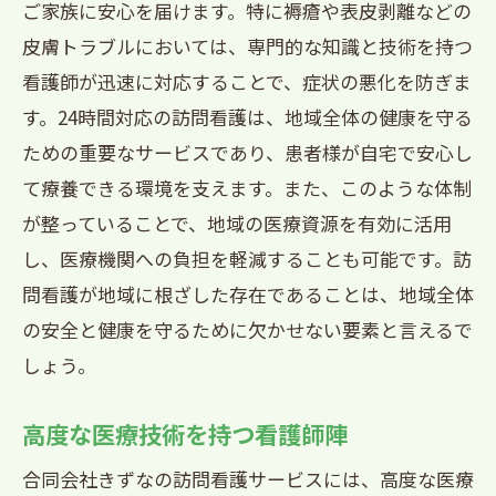
ご家族に安心を届けます。特に褥瘡や表皮剥離などの
高度な医療技術の提供
皮膚トラブルにおいては、専門的な知識と技術を持つ
24時間対応の体制
看護師が迅速に対応することで、症状の悪化を防ぎま
家族とのコミュニケーション
す。24時間対応の訪問看護は、地域全体の健康を守る
緊急時の安心感を提供
ための重要なサービスであり、患者様が自宅で安心し
地域に根ざしたサポート
て療養できる環境を支えます。また、このような体制
が整っていることで、地域の医療資源を有効に活用
褥瘡ケアに強い24時間対応訪問看護兵庫県西
し、医療機関への負担を軽減することも可能です。訪
宮市の実績
問看護が地域に根ざした存在であることは、地域全体
褥瘡ケアの専門知識
の安全と健康を守るために欠かせない要素と言えるで
迅速な対応と予防
しょう。
患者様の快適な療養生活
訪問看護の実績と信頼
高度な医療技術を持つ看護師陣
専門的なケアの提供
合同会社きずなの訪問看護サービスには、高度な医療