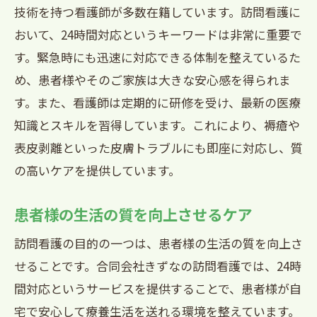
24時間対応で安心のサポート
技術を持つ看護師が多数在籍しています。訪問看護に
訪問看護の現場から見る24時間対応の必要性
おいて、24時間対応というキーワードは非常に重要で
急変時の対応力
す。緊急時にも迅速に対応できる体制を整えているた
患者様と家族の安心感
め、患者様やそのご家族は大きな安心感を得られま
す。また、看護師は定期的に研修を受け、最新の医療
24時間対応のメリット
知識とスキルを習得しています。これにより、褥瘡や
夜間対応の重要性
表皮剥離といった皮膚トラブルにも即座に対応し、質
きずなの経験と実績
の高いケアを提供しています。
地域医療との連携
兵庫県西宮市で24時間対応訪問看護を受ける
患者様の生活の質を向上させるケア
ポイント
訪問看護の目的の一つは、患者様の生活の質を向上さ
信頼できる看護師の選び方
せることです。合同会社きずなの訪問看護では、24時
24時間対応の確認事項
間対応というサービスを提供することで、患者様が自
訪問看護のサービス内容
宅で安心して療養生活を送れる環境を整えています。