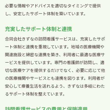
必要な情報やアドバイスを適切なタイミングで提供
合同会社きずなのビジョンと目標
し、安定したサポート体制を築いています。
地域社会のニーズに応えるアプローチ
西宮市で信頼される訪問看護サービス合同会
充実したサポート体制と連携
社きずなの取り組み
合同会社きずなの訪問看護サービスは、充実したサポ
利用者の声を大切にする姿勢
ート体制と連携を重視しています。地域の医療機関や
看護師の教育と研修
関連施設と綿密な連携を築き、利用者に最適な医療サ
地域イベントへの参加と貢献
ービスを提供しています。専門の看護師が訪問し、適
サービス品質の継続的な改善
切な医療ケアを提供するだけでなく、必要に応じて他
訪問看護の認知度向上活動
の医療機関やサービスとも連携を図ります。利用者が
安心して療養生活を送れるよう、きずなは多岐にわた
地域医療機関との緊密な連携
るサポート体制を整えています。
合同会社きずなの訪問看護が地域に与える影
響とその役割
訪問看護サービスの費用と保険適用