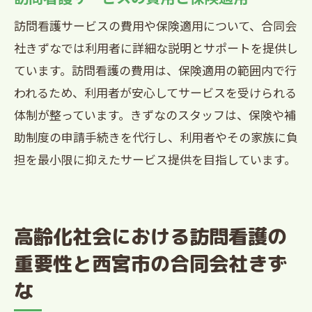
地域住民の健康維持支援
訪問看護サービスの費用や保険適用について、合同会
医療費削減への貢献
社きずなでは利用者に詳細な説明とサポートを提供し
高齢者の生活の質向上
ています。訪問看護の費用は、保険適用の範囲内で行
地域医療の充実と発展
われるため、利用者が安心してサービスを受けられる
住民と医療機関の架け橋
体制が整っています。きずなのスタッフは、保険や補
合同会社きずなの社会的責任
助制度の申請手続きを代行し、利用者やその家族に負
訪問看護サービスの選び方西宮市で合同会社
担を最小限に抑えたサービス提供を目指しています。
きずなを選ぶ理由
信頼性と実績のあるサービス
利用者の満足度が高い理由
高齢化社会における訪問看護の
柔軟な対応と迅速なサービス提供
重要性と西宮市の合同会社きず
専門的な看護師のサポート
な
手厚いフォローアップ体制