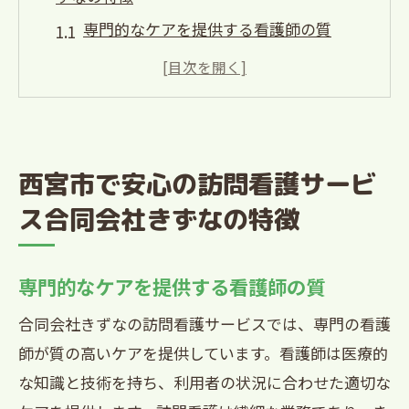
専門的なケアを提供する看護師の質
24時間対応の柔軟なサービス
地域密着型のサポート体制
利用者とその家族への継続的なフォロー
アップ
西宮市で安心の訪問看護サービ
充実したサポート体制と連携
ス合同会社きずなの特徴
訪問看護サービスの費用と保険適用
高齢化社会における訪問看護の重要性と西宮
専門的なケアを提供する看護師の質
市の合同会社きずな
高齢者の健康維持と生活の質向上
合同会社きずなの訪問看護サービスでは、専門の看護
在宅医療の需要と供給バランス
師が質の高いケアを提供しています。看護師は医療的
な知識と技術を持ち、利用者の状況に合わせた適切な
地域社会での高齢者支援の課題