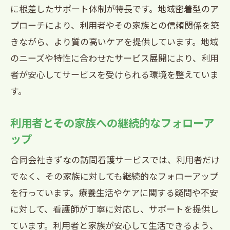
社きずな
に根差したサポート体制が特長です。地域密着型のア
プローチにより、利用者やその家族との信頼関係を築
自宅療養を支える包括的なケア
きながら、より質の高いケアを提供しています。地域
緊急時の迅速な対応
のニーズや特性に合わせたサービス展開により、利用
リハビリテーションと日常生活支援
者が安心してサービスを受けられる環境を整えていま
薬の管理と服薬指導
す。
精神的サポートとカウンセリング
在宅医療と訪問看護の連携
利用者とその家族への継続的なフォローア
ップ
訪問看護の未来西宮市でのサービス提供の現
状と展望
合同会社きずなの訪問看護サービスでは、利用者だけ
現在の訪問看護サービスの状況
でなく、その家族に対しても継続的なフォローアップ
サービス向上のための取り組み
を行っています。療養生活やケアに関する疑問や不安
に対して、看護師が丁寧に対応し、サポートを提供し
最新の医療技術と訪問看護
ています。利用者と家族が安心して生活できるよう、
将来の需要予測と対応策