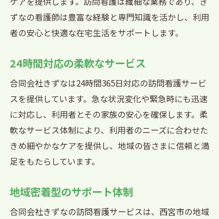
ケアを提供します。訪問看護は繊細な業務であり、き
合同会社きずなの役割と使命
ずなの看護師は豊富な経験と専門知識を活かし、利用
他の医療機関との連携と協力
者の安心と快適な在宅生活をサポートします。
家族支援の重要性とその方法
合同会社きずなが提供する訪問看護サービス
24時間対応の柔軟なサービス
のメリット
合同会社きずなは24時間365日対応の訪問看護サービ
個別対応のケアプラン
スを提供しています。急な状況変化や緊急時にも迅速
高い専門性と技術力
に対応し、利用者とその家族の安心を確保します。柔
安心の24時間サポート体制
軟なサービス体制により、利用者のニーズに合わせた
利用者のニーズに合わせた柔軟なサービ
きめ細やかなケアを提供し、地域の皆さまに信頼と満
ス
足をもたらしています。
医療機関とのスムーズな連携
地域密着型のサポート体制
家族の負担軽減とサポート
在宅医療を支える訪問看護西宮市での合同会
合同会社きずなの訪問看護サービスは、西宮市の地域