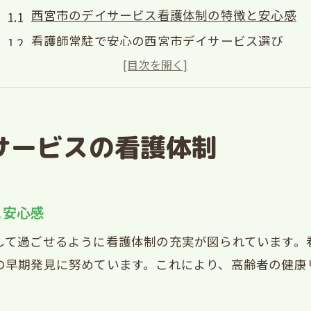
西宮市のデイサービス看護体制の特徴と安心感
看護師常駐で安心の西宮市デイサービス選び
地域連携が強みの西宮市デイサービス看護支援
健康管理が充実した西宮市のデイサービス事例
西宮市で注目される看護サポートの充実ぶり
サービスの看護体制
デイサービス選びは看護支援の質で決まる
西宮市で質の高いデイサービスを見極める方法
看護サポート充実の西宮市デイサービス選び方
と安心感
西宮市の通所介護で看護支援を重視する理由
して過ごせるように看護体制の充実が図られています。
デイサービス看護体制の比較ポイントを解説
の早期発見に努めています。これにより、高齢者の健康
看護支援で選ぶ西宮市のデイサービス活用術
充実した看護サポートがもたらす安心感