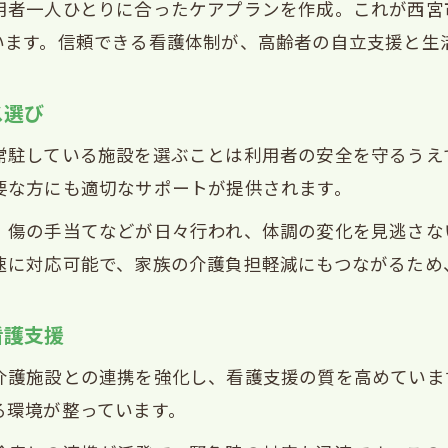
用者一人ひとりに合ったケアプランを作成。これが西宮
西宮市のデイサービスが提供する安心の看護力
います。信頼できる看護体制が、高齢者の自立支援と生
看護サポートが心の支えになる西宮市の実際
利用者目線で見る西宮市デイサービスの安心感
ス選び
看護体制がもたらす西宮市の暮らしの安心
常駐している施設を選ぶことは利用者の安全を守るうえ
西宮市デイサービスで体感できる看護支援の質
要な方にも適切なサポートが提供されます。
心身の機能維持に役立つ西宮市の支援
、傷の手当てなどが日々行われ、体調の変化を見逃さな
西宮市デイサービスは心身機能維持をどう支える
速に対応可能で、家族の介護負担軽減にもつながるため
看護と訓練が融合する西宮市のデイサービス
西宮市通所介護で実現する健康維持サポート
看護支援
デイサービス看護支援で心身機能向上を目指す
介護施設との連携を強化し、看護支援の質を高めていま
西宮市のデイサービスが叶える予防と維持の取組
る環境が整っています。
デイサービス利用者が重視するサポートとは