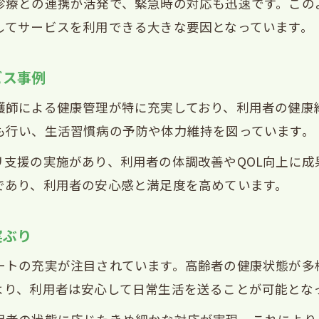
診療との連携が活発で、緊急時の対応も迅速です。この
西宮市デイサービス利用者が求める看護サポート
してサービスを利用できる大きな要因となっています。
利用者が選ぶ西宮市デイサービスの魅力とは
看護サポート重視の西宮市デイサービス体験談
ビス事例
西宮市で人気のデイサービス看護支援ポイント
護師による健康管理が特に充実しており、利用者の健康
利用者が安心できる西宮市デイサービスの工夫
も行い、生活習慣病の予防や体力維持を図っています。
看護と介護が連携する理想のデイサービス像
リ支援の実施があり、利用者の体調改善やQOL向上に成
西宮市デイサービスの理想的な看護介護連携姿
であり、利用者の安心感と満足度を高めています。
看護と介護の協働が生む西宮市の新しい支援体制
西宮市で進化するデイサービス看護介護連携事例
実ぶり
理想を追求した西宮市デイサービスのサポート体
ートの充実が注目されています。高齢者の健康状態が多
看護介護が一体化した西宮市デイサービスの強み
より、利用者は安心して日常生活を送ることが可能とな