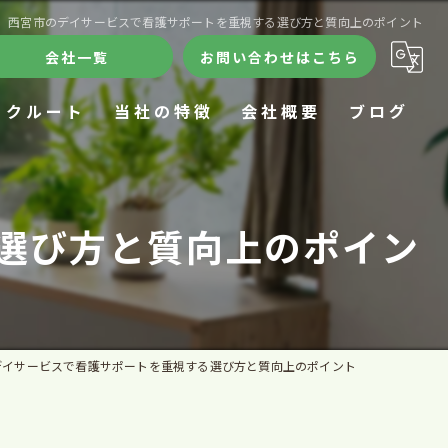
西宮市のデイサービスで看護サポートを重視する選び方と質向上のポイント
会社一覧
お問い合わせはこちら
リクルート
当社の特徴
会社概要
ブログ
ケアハウス
合同会社きずな
コラム
選び方と質向上のポイン
デイサービス
訪問看護ステーションきずな
24時間
ケアハウスきずな
施設
きずなデイサロン
デイサービスで看護サポートを重視する選び方と質向上のポイント
在宅療養