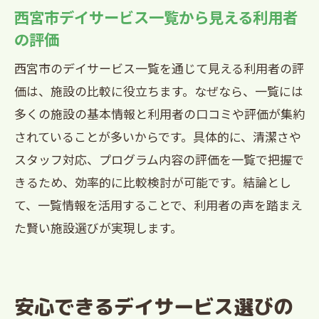
西宮市デイサービス選びで重視すべき実
西宮市デイサービス一覧から見える利用者
際の声
の評価
本音の口コミから知る快適な過ごし方
西宮市のデイサービス一覧を通じて見える利用者の評
西宮市デイサービス口コミで快適な過ご
価は、施設の比較に役立ちます。なぜなら、一覧には
し方を発見
多くの施設の基本情報と利用者の口コミや評価が集約
利用者の本音が語る西宮市デイサービス
されていることが多いからです。具体的に、清潔さや
の魅力的な時間
スタッフ対応、プログラム内容の評価を一覧で把握で
西宮市デイサービス体験談で知る快適な
きるため、効率的に比較検討が可能です。結論とし
一日
て、一覧情報を活用することで、利用者の声を踏まえ
口コミから学ぶ西宮市デイサービスの安
た賢い施設選びが実現します。
心ポイント
利用者の声で実感する西宮市デイサービ
スの心地よさ
安心できるデイサービス選びの
西宮市デイサービス利用者の快適な日々