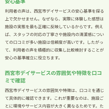
安心基準
スの選び方
利用者の声は、西宮市デイサービスの安心基準を探る
利用者様の声を活かした西宮市施設探し
上で欠かせません。なぜなら、実際に体験した感想は
利用者の声で西宮市デイサービス施設を
施設の実態を最も正確に反映しているからです。例え
選ぶ方法
ば、スタッフの対応の丁寧さや施設内の清潔感につい
西宮市デイサービス口コミが施設探しの
ての口コミが多い施設は信頼度が高いです。したがっ
参考に
て、利用者の声を積極的に収集し比較検討することが
西宮市デイサービス利用者の体験を施設
安心の基準確立に役立ちます。
選びに活用
西宮市デイサービスの雰囲気や特徴を口コ
口コミで見つける西宮市デイサービスの
ミで確認
安心施設
西宮市デイサービスの雰囲気や特徴は、口コミを通じ
利用者の声から探る西宮市デイサービス
て具体的に確認できます。これが重要なのは、施設ご
施設の特徴
とに環境やサービス内容が大きく異なるためです。た
西宮市デイサービス施設探しは利用者の