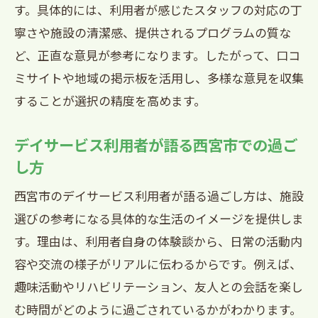
利用者の口コミから知る西宮市特有の魅
す。具体的には、利用者が感じたスタッフの対応の丁
力
寧さや施設の清潔感、提供されるプログラムの質な
ど、正直な意見が参考になります。したがって、口コ
デイサービスの雰囲気や特徴を体験談で解説
ミサイトや地域の掲示板を活用し、多様な意見を収集
西宮市デイサービス雰囲気の違いを体験
することが選択の精度を高めます。
談で紹介
利用者の声から知る西宮市デイサービス
デイサービス利用者が語る西宮市での過ご
の特徴
し方
西宮市デイサービス体験談で分かる雰囲
西宮市のデイサービス利用者が語る過ごし方は、施設
気の大切さ
選びの参考になる具体的な生活のイメージを提供しま
利用者が語る西宮市デイサービスの魅力
す。理由は、利用者自身の体験談から、日常の活動内
的な空間
容や交流の様子がリアルに伝わるからです。例えば、
口コミでわかる西宮市デイサービスの特
趣味活動やリハビリテーション、友人との会話を楽し
徴的なサービス
む時間がどのように過ごされているかがわかります。