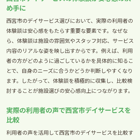
西宮市デイサービス一覧から見える利用
め手に
者の評価
西宮市のデイサービス選びにおいて、実際の利用者の
安心できるデイサービス選びのヒントを紹介
体験談は安心感をもたらす重要な要素です。なぜな
西宮市のデイサービス選びで重視すべき
ら、体験談は施設の雰囲気やスタッフ対応、サービス
視点とは
内容のリアルな姿を映し出すからです。例えば、利用
利用者の声から探る西宮市デイサービス
者の方がどのように過ごしているかを具体的に知るこ
の安心基準
とで、自身のニーズに合うかどうか判断しやすくなり
ます。したがって、体験談を積極的に収集し、比較検
西宮市デイサービスの雰囲気や特徴を口
討することが施設選びの安心感向上につながります。
コミで確認
西宮市デイサービス利用者が教える選び
実際の利用者の声で西宮市デイサービスを
方のコツ
比較
デイサービス利用体験が語る西宮市での
利用者の声を活用して西宮市のデイサービスを比較す
安心要素