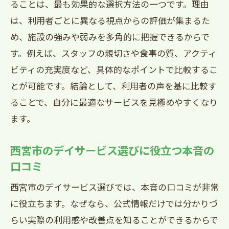
ることは、最も効果的な選択方法の一つです。理由
利用者の声を活用した西宮市デイサービ
は、利用者ごとに異なる視点からの評価が集まるた
ス比較法
め、施設の強みや弱みを多角的に把握できるからで
利用者様の声から見える西宮市の魅力
す。例えば、スタッフの親切さや食事の質、アクティ
西宮市デイサービス利用者が感じた安心
ビティの充実度など、具体的なポイントで比較するこ
の理由
とが可能です。結論として、利用者の声を基に比較す
デイサービス体験談で知る西宮市の魅力
ることで、自分に最適なサービスを見極めやすくなり
と特徴
ます。
利用者の声が語る西宮市デイサービスの
良さ
西宮市のデイサービス選びに役立つ本音の
口コミ
西宮市デイサービス利用者が推す快適な
ポイント
西宮市のデイサービス選びでは、本音の口コミが非常
本音の声で見えてくる西宮市デイサービ
に役立ちます。なぜなら、公式情報だけでは分かりづ
スの利点
らい実際の利用感や改善点を知ることができるからで