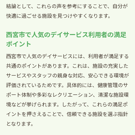
西宮市デイサービス利用者の体験が選択
結論として、これらの声を参考にすることで、自分が
の参考に
快適に過ごせる施設を見つけやすくなります。
西宮市で失敗しないデイサービス選びとは
西宮市で人気のデイサービス利用者の満足
西宮市デイサービスの失敗しない選び方
ポイント
を解説
利用者の声を活かした西宮市デイサービ
西宮市で人気のデイサービスには、利用者が満足する
ス選びのコツ
共通のポイントがあります。これは、施設の充実した
西宮市デイサービス利用者が勧める安心
サービスやスタッフの親身な対応、安心できる環境が
のポイント
評価されているためです。具体的には、健康管理のサ
ポート体制や多彩なレクリエーション、清潔な施設環
口コミに基づく西宮市デイサービス選択
境などが挙げられます。したがって、これらの満足ポ
のヒント
イントを押さえることで、信頼できる施設を選ぶ指針
西宮市デイサービス利用者の体験談で選
となります。
択ミスを防ぐ