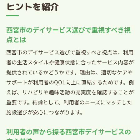
ヒントを紹介
を口コミで解説
安心感を重視したデイサービスの選び方
西宮市のデイサービス選びで重視すべき視
西宮市デイサービスを安心して選ぶため
点とは
の基準
西宮市のデイサービス選びで重視すべき視点は、利用
利用者の声から安心できる西宮市デイサ
者の生活スタイルや健康状態に合ったサービス内容が
ービスを探す
提供されているかどうかです。理由は、適切なケアや
西宮市デイサービス選びで重視すべき安
サポートが利用者のQOL向上に直結するためです。例
心ポイント
えば、リハビリや趣味活動の充実度を確認することが
口コミを活かした西宮市デイサービス選
重要です。結論として、利用者のニーズにマッチした
択のヒント
施設選びが安心につながります。
西宮市デイサービス利用者が感じた安心
の決め手
利用者の声から探る西宮市デイサービスの
実際の声を参考にした西宮市デイサービ