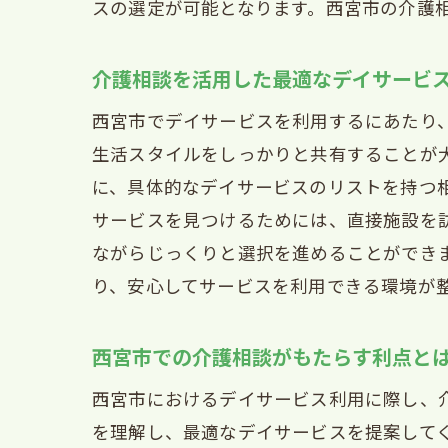
スの選定が可能となります。西宮市の介護
デ
地域
介護相談を活用した最適なデイサービ
地
西宮市でデイサービスを利用するにあたり
西
生活スタイルをしっかりと共有することが
利
に、具体的なデイサービスのリストを持つ
地
サービスを見つけるためには、直接施設を
西
ながらじっくりと選択を進めることができ
地
り、安心してサービスを利用できる環境が
西宮
西宮市での介護相談がもたらす利点と
介
西
西宮市におけるデイサービス利用に際し、
介
を理解し、最適なデイサービスを提案して