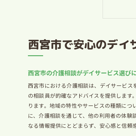
安
介
西
西宮市で安心のデイ
地
デイ
西
西宮市の介護相談がデイサービス選び
デ
西宮市における介護相談は、デイサービス
初
の相談員が的確なアドバイスを提供します
西
ります。地域の特性やサービスの種類につ
デ
に、介護相談を通じて、他の利用者の体験
西
なる情報提供にとどまらず、安心感と信頼
高齢