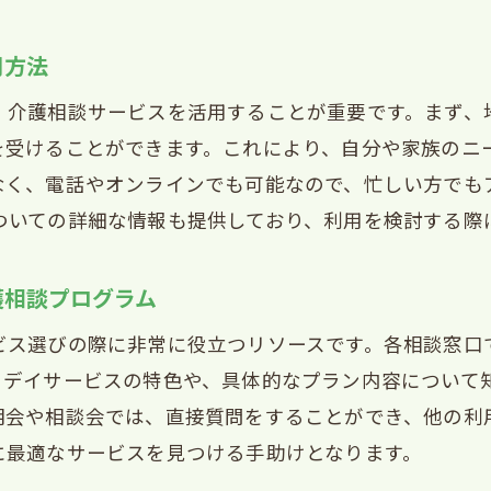
宮市の介護相談活用でデイサービス選びがスムーズに
心者向けの西宮市デイサービス相談活用ガイド
用方法
護相談で役立つ西宮市のデイサービス選びのヒント
、介護相談サービスを活用することが重要です。まず、
宮市で介護相談を活用してデイサービスを選ぶ方法
を受けることができます。これにより、自分や家族のニ
域に根差したデイサービス選びのための相談活用ガイ
なく、電話やオンラインでも可能なので、忙しい方でも
ついての詳細な情報も提供しており、利用を検討する際
護相談プログラム
ビス選びの際に非常に役立つリソースです。各相談窓口
、デイサービスの特色や、具体的なプラン内容について
明会や相談会では、直接質問をすることができ、他の利
に最適なサービスを見つける手助けとなります。