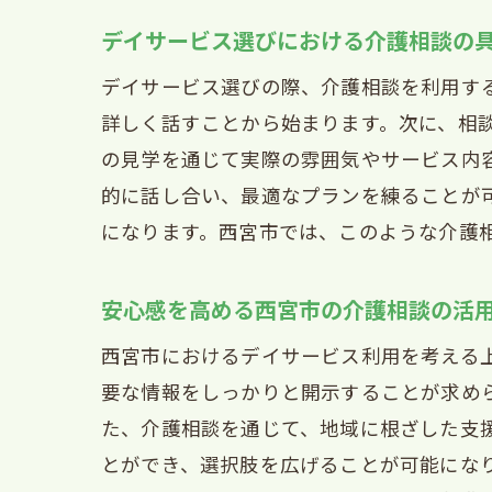
西
デイサービス選びにおける介護相談の
高
デイサービス選びの際、介護相談を利用す
西
詳しく話すことから始まります。次に、相
デ
の見学を通じて実際の雰囲気やサービス内
高
的に話し合い、最適なプランを練ることが
になります。西宮市では、このような介護
デ
家族
安心感を高める西宮市の介護相談の活
家
西
西宮市におけるデイサービス利用を考える
要な情報をしっかりと開示することが求め
家
た、介護相談を通じて、地域に根ざした支
安
とができ、選択肢を広げることが可能にな
家