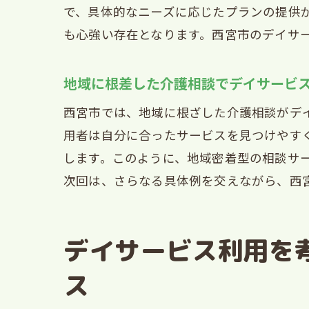
で、具体的なニーズに応じたプランの提供
デ
も心強い存在となります。西宮市のデイサ
介
西
地域に根差した介護相談でデイサービ
安心
西宮市では、地域に根ざした介護相談がデ
西
用者は自分に合ったサービスを見つけやす
デ
します。このように、地域密着型の相談サ
西
次回は、さらなる具体例を交えながら、西
安
信
デイサービス利用を
相
デイ
ス
デ