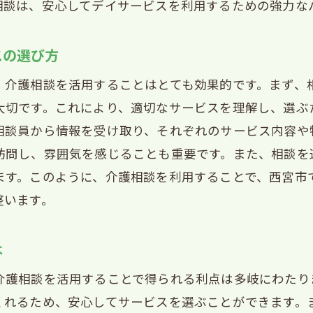
相談は、安心してデイサービスを利用するための強力な
イサービス利用前に家族が確認すべきポイント
密着のサポートで安心！西宮市デイサービス利用のコツ
スの選び方
域密着型デイサービスのメリット
、介護相談を活用することはとても効果的です。まず、
宮市で地域に根ざしたデイサービスを選ぶ方法
大切です。これにより、適切なサービスを理解し、選ぶ
用者と地域のつながりを強めるデイサービスの活用法
相談員から情報を受け取り、それぞれのサービス内容や
域コミュニティを活かしたデイサービスの特徴
訪問し、雰囲気を感じることも重要です。また、相談を
宮市の地域密着サポートがもたらす安心感
ます。このように、介護相談を利用することで、西宮市
域密着のアプローチでデイサービスを最大限活用する
整います。
市でのデイサービスを選ぶ際の介護相談活用法
は
護相談を通じて知る西宮市のデイサービス選びのコツ
宮市のデイサービス選びで介護相談を活用するメリッ
介護相談を活用することで得られる利点は多岐にわたり
護相談で確認すべき西宮市のデイサービスのポイント
くれるため、安心してサービスを選ぶことができます。