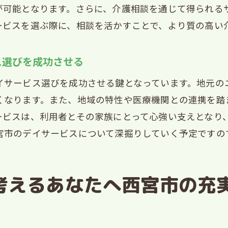
が可能となります。さらに、介護相談を通じて得られる
イサービス選びのための介護相談の進め方
ービスを選ぶ際に、相談を活かすことで、より質の高い
護相談を活用した西宮市のデイサービス選びの流れ
宮市の介護相談で得られるデイサービス情報とその活
ス選びを成功させる
の選択！西宮市デイサービスの相談体制を知る
イサービス選びを成功させる鍵となっています。地元の
宮市のデイサービス相談体制の概要
くなります。また、地域の特性や医療機関との連携を踏
イサービス利用者に提供される西宮市の相談サポート
ービスは、利用者とその家族にとって心強い支えとなり
宮市で知っておきたいデイサービスの相談窓口情報
宮市のデイサービスについて深掘りしていく予定ですの
心して利用できるデイサービスの相談体制の特徴
頼できる西宮市のデイサービス相談窓口の選び方
考えるあなたへ西宮市の充
談体制の充実した西宮市のデイサービスの利用法
サービス選びに役立つ西宮市の介護相談活用ガイド
イサービス選びで知っておくべき介護相談の活用法