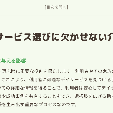
心感を高める西宮市の介護相談の活用法
護相談を活用した最適なデイサービスの選び方
宮市での介護相談がもたらす利点とは
サービス選びに欠かせない
域に根差した介護相談でデイサービス選びを成功させ
サービス利用を考えるあなたへ西宮市の充実した介護相
宮市における介護相談サービスの利用方法
に与える影響
イサービス選びに役立つ西宮市の介護相談プログラム
を選ぶ際に重要な役割を果たします。利用者やその家族
めての方におすすめの西宮市介護相談サービス
。これにより、利用者に最適なデイサービスを見つける
宮市の介護相談で得られるデイサービスの最新情報
いての詳細な情報を得ることで、利用者は安心してデイ
イサービス選びをサポートする西宮市の介護相談ネッ
談や成功事例を共有することもでき、選択肢を広げる助
宮市の介護相談サービスで得られる安心感
感を生み出す重要なプロセスなのです。
者が安心して利用できる西宮市のデイサービスの基礎知