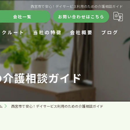
西宮市で安心！デイサービス利用のための介護相談ガイド
会社一覧
お問い合わせはこちら
リクルート
当社の特徴
会社概要
ブログ
ケアハウス
合同会社きずな
コラム
デイサービス
訪問看護ステーションきずな
の介護相談ガイド
24時間
ケアハウスきずな
施設
きずなデイサロン
ム
西宮市で安心！デイサービス利用のための介護相談ガイド
在宅療養