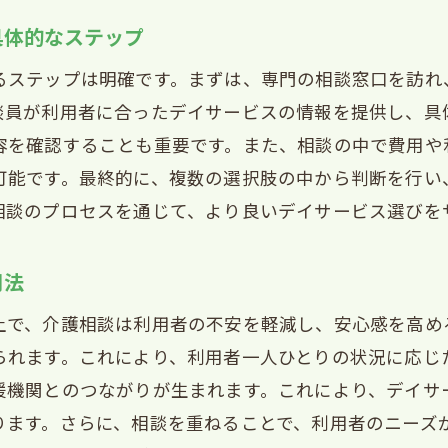
宮市のデイサービスの基本的な特徴
具体的なステップ
齢者向けデイサービスの選び方ガイド
るステップは明確です。まずは、専門の相談窓口を訪れ
宮市で安心して利用できるデイサービスのポイント
談員が利用者に合ったデイサービスの情報を提供し、具
イサービスの安全性を確認するための基礎知識
容を確認することも重要です。また、相談の中で費用や
齢者が快適に過ごせる西宮市のデイサービス環境
可能です。最終的に、複数の選択肢の中から判断を行い
相談のプロセスを通じて、より良いデイサービス選びを
イサービス利用前に知っておきたい基本情報
の不安を解消する西宮市のデイサービスの相談ポイント
用法
族が抱えるデイサービス利用の不安とは
宮市のデイサービス相談で得られる心強いサポート
上で、介護相談は利用者の不安を軽減し、安心感を高め
られます。これにより、利用者一人ひとりの状況に応じ
族の疑問を解消するためのデイサービス相談の活用法
援機関とのつながりが生まれます。これにより、デイサ
心して相談できる西宮市のデイサービス相談窓口
ります。さらに、相談を重ねることで、利用者のニーズ
族の不安に応える西宮市のデイサービス相談事例