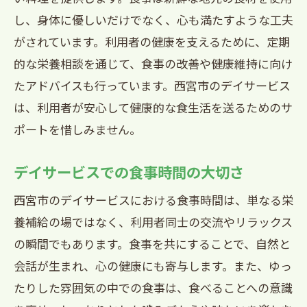
し、身体に優しいだけでなく、心も満たすような工夫
熊野町デイサービスの食事提供の歴史
がされています。利用者の健康を支えるために、定期
食事提供の基本理念と目標
的な栄養相談を通じて、食事の改善や健康維持に向け
専門の栄養士が支える取り組み
たアドバイスも行っています。西宮市のデイサービス
食事提供のためのスタッフの役割
は、利用者が安心して健康的な食生活を送るためのサ
利用者の健康を第一に考える食事提供
ポートを惜しみません。
熊野町デイサービスの食事に対する信頼
デイサービスでの食事時間の大切さ
と評価
西宮市のデイサービスにおける食事時間は、単なる栄
養補給の場ではなく、利用者同士の交流やリラックス
の瞬間でもあります。食事を共にすることで、自然と
会話が生まれ、心の健康にも寄与します。また、ゆっ
たりした雰囲気の中での食事は、食べることへの意識