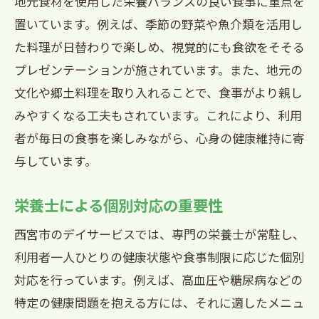
地元食材を使用した栄養バランスの良い食事に重点を
置いています。例えば、季節の野菜や魚介類を活用し
利用者の声：熊野町の食事に対する満足
た料理が日替わりで楽しめ、視覚的にも食欲をそそる
度
プレゼンテーションが施されています。また、地元の
専門の栄養士による個別相談の実例
文化や郷土料理を取り入れることで、食事がより親し
デイサービスでの食事の準備と提供方法
みやすくなる工夫もされています。これにより、利用
熊野町デイサービスの食事の魅力
者が毎日の食事を楽しみながら、心身の健康維持に寄
西宮市のデイサービスで提供される栄養バラ
与しています。
ンスの取れた食事
栄養バランスを考慮したメニュー作り
栄養士による個別対応の重要性
新鮮な食材を使用する理由
西宮市のデイサービスでは、専門の栄養士が常駐し、
栄養士監修のメニュー例
利用者一人ひとりの健康状態や食事制限に応じた個別
食事制限に対応するための工夫
対応を行っています。例えば、高血圧や糖尿病などの
デイサービスでの食事の質を保つために
特定の健康問題を抱える方には、それに適したメニュ