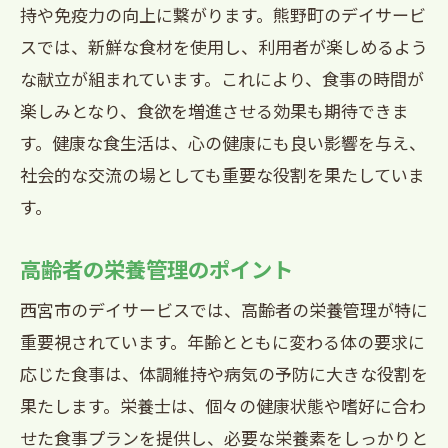
西宮市のデイサービス利用者が楽しむ新鮮な
持や免疫力の向上に繋がります。熊野町のデイサービ
食材を使った食事
スでは、新鮮な食材を使用し、利用者が楽しめるよう
な献立が組まれています。これにより、食事の時間が
新鮮な食材を選ぶ理由
楽しみとなり、食欲を増進させる効果も期待できま
季節の食材を活かしたメニュー
す。健康な食生活は、心の健康にも良い影響を与え、
地元産の食材を使用した食事
社会的な交流の場としても重要な役割を果たしていま
新鮮な食材が健康に与える影響
す。
利用者の健康を考えた食材選び
新鮮な食材を使った料理の魅力
高齢者の栄養管理のポイント
デイサービスでリラックスできる食事時間熊
西宮市のデイサービスでは、高齢者の栄養管理が特に
野町の取り組み
重要視されています。年齢とともに変わる体の要求に
リラックスできる食事時間の工夫
応じた食事は、体調維持や病気の予防に大きな役割を
熊野町デイサービスの食事環境
果たします。栄養士は、個々の健康状態や嗜好に合わ
利用者が安心して食事を楽しむために
せた食事プランを提供し、必要な栄養素をしっかりと