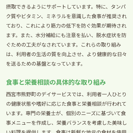
摂取できるようにサポートしています。特に、タンパ
食事時間を楽しくするための取り組み
ク質やビタミン、ミネラルを意識した食事が推奨され
リラックスした雰囲気を作るための配慮
ており、これにより筋力の低下を防ぐ効果が期待され
デイサービスでの食事時間の過ごし方
ます。また、水分補給にも注意を払い、脱水症状を防
西宮市のデイサービスで安心できる個別対応
ぐための工夫がなされています。これらの取り組み
の食事と栄養相談
は、利用者の生活の質を向上させ、より健康的な日々
個別対応の食事提供の重要性
を送るための基盤となっています。
特別な食事制限への対応方法
利用者の健康状態に合わせた食事管理
食事と栄養相談の具体的な取り組み
個別相談で健康をサポート
西宮市熊野町のデイサービスでは、利用者一人ひとり
安心して食事を楽しむための取り組み
の健康状態や嗜好に応じた食事と栄養相談が行われて
西宮市デイサービスの個別対応の実例
います。専門の栄養士が、個別のニーズに基づいて食
事メニューを作成し、栄養バランスを考慮した美味し
熊野町デイサービスの健康を支える食事提供
い料理を提供します。食事は新鮮な地元の食材を使用
とその背景