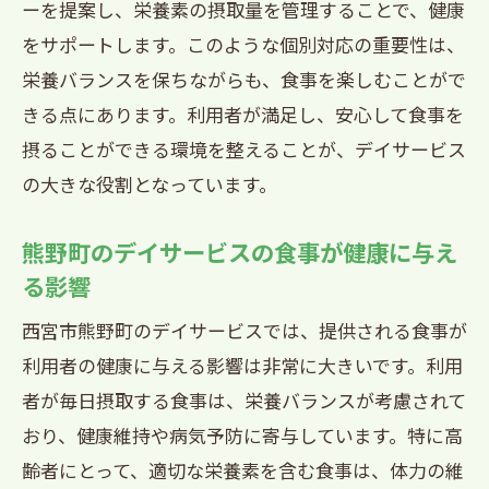
ーを提案し、栄養素の摂取量を管理することで、健康
利用者が楽しむバリエーション豊かな食
をサポートします。このような個別対応の重要性は、
事
栄養バランスを保ちながらも、食事を楽しむことがで
熊野町のデイサービスが提供する食事と専門
きる点にあります。利用者が満足し、安心して食事を
栄養士によるサポート
摂ることができる環境を整えることが、デイサービス
専門栄養士の役割と重要性
の大きな役割となっています。
利用者一人ひとりの健康状態に合わせた
食事
熊野町のデイサービスの食事が健康に与え
健康を支えるための栄養相談の流れ
る影響
栄養士と連携した食事提供の実際
西宮市熊野町のデイサービスでは、提供される食事が
食事提供と栄養相談が一体となったサポ
利用者の健康に与える影響は非常に大きいです。利用
ート
者が毎日摂取する食事は、栄養バランスが考慮されて
熊野町デイサービスの栄養士によるアド
おり、健康維持や病気予防に寄与しています。特に高
バイス
齢者にとって、適切な栄養素を含む食事は、体力の維