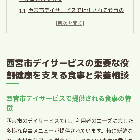
西宮市デイサービスで提供される食事の
特徴
栄養士による個別対応の重要性
熊野町のデイサービスの食事が健康に与
える影響
西宮市デイサービスの重要な役
高齢者の栄養管理のポイント
割健康を支える食事と栄養相談
食事と栄養相談の具体的な取り組み
デイサービスでの食事時間の大切さ
西宮市デイサービスで提供される食事の特
熊野町のデイサービスで実現する健康的な食
徴
事と栄養管理
熊野町のデイサービスの食事提供の仕組
西宮市のデイサービスでは、利用者のニーズに応じた
み
多様な食事メニューが提供されています。特に新鮮な
栄養管理が健康に与える影響