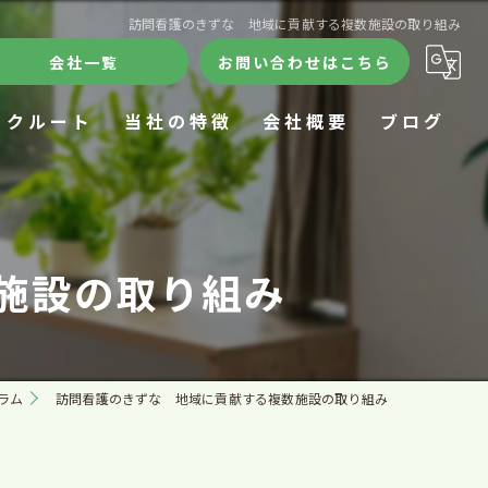
訪問看護のきずな 地域に貢献する複数施設の取り組み
会社一覧
お問い合わせはこちら
リクルート
当社の特徴
会社概要
ブログ
ケアハウス
合同会社きずな
コラム
デイサービス
訪問看護ステーションきずな
施設の取り組み
24時間
ケアハウスきずな
施設
きずなデイサロン
ラム
訪問看護のきずな 地域に貢献する複数施設の取り組み
在宅療養