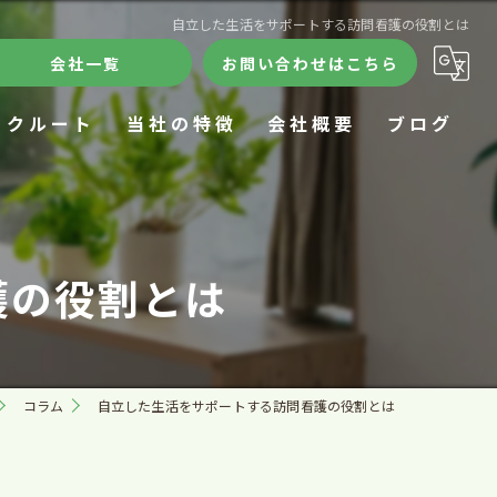
自立した生活をサポートする訪問看護の役割とは
会社一覧
お問い合わせはこちら
リクルート
当社の特徴
会社概要
ブログ
ケアハウス
合同会社きずな
コラム
デイサービス
訪問看護ステーションきずな
護の役割とは
24時間
ケアハウスきずな
施設
きずなデイサロン
コラム
自立した生活をサポートする訪問看護の役割とは
在宅療養