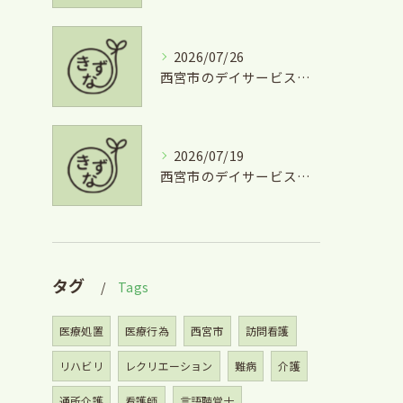
2026/07/26
西宮市のデイサービスを気軽に利用するための短時間利用や費用徹底ガイド
2026/07/19
西宮市のデイサービス利用と掃除の安心サポート徹底ガイド
タグ
Tags
医療処置
医療行為
西宮市
訪問看護
リハビリ
レクリエーション
難病
介護
通所介護
看護師
言語聴覚士