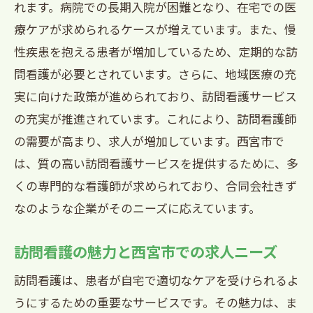
れます。病院での長期入院が困難となり、在宅での医
成功する訪問看護師になるための秘訣
療ケアが求められるケースが増えています。また、慢
訪問看護で地域に貢献西宮市での求人情報を
性疾患を抱える患者が増加しているため、定期的な訪
チェック
問看護が必要とされています。さらに、地域医療の充
地域貢献としての訪問看護の役割
実に向けた政策が進められており、訪問看護サービス
西宮市の求人市場と訪問看護の需要
の充実が推進されています。これにより、訪問看護師
訪問看護求人の最新情報を入手する方法
の需要が高まり、求人が増加しています。西宮市で
西宮市で訪問看護求人を探すポイント
は、質の高い訪問看護サービスを提供するために、多
地域密着型の訪問看護の魅力
くの専門的な看護師が求められており、合同会社きず
西宮市で訪問看護を通じて社会貢献する
なのような企業がそのニーズに応えています。
方法
訪問看護の魅力と西宮市での求人ニーズ
西宮市での訪問看護求人専門看護師としての
成長の道
訪問看護は、患者が自宅で適切なケアを受けられるよ
専門看護師としての訪問看護のキャリア
うにするための重要なサービスです。その魅力は、ま