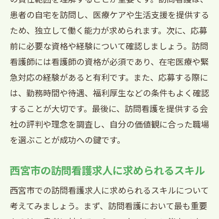
患者の自宅を訪問し、医療ケアや生活支援を提供する
訪問看護求人を西宮市で探す地域医療のプロ
ため、独立して働く能力が求められます。次に、応募
フェッショナルとして
前に必要な資格や経験について確認しましょう。訪問
西宮市での訪問看護求人の最新情報
看護師には看護師の資格が必須であり、在宅医療や緊
訪問看護師として地域医療に貢献する方
急対応の経験があると有利です。また、応募する際に
法
は、勤務時間や待遇、福利厚生などの条件もよく確認
訪問看護求人の選び方とポイント
することが大切です。最後に、訪問看護を提供する会
西宮市での訪問看護の実際の仕事内容
社の評判や理念を調査し、自分の価値観に合った職場
訪問看護師としてのプロフェッショナル
を選ぶことが成功への鍵です。
なスキル
西宮市で訪問看護求人を探すためのリソ
西宮市の訪問看護求人に求められるスキル
ース
西宮市での訪問看護求人に求められるスキルについて
考えてみましょう。まず、訪問看護において最も重要