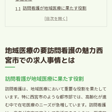
訪問看護が地域医療に果たす役割
西宮市で訪問看護求人が増加する背景
訪問看護の魅力と西宮市での求人ニーズ
西宮市での訪問看護求人の探し方
訪問看護求人の応募前に知っておきたい
地域医療の要訪問看護の魅力西
こと
宮市での求人事情とは
西宮市の訪問看護求人に求められるスキ
ル
訪問看護が地域医療に果たす役割
訪問看護のやりがいと西宮市で働くメリット
を解説
訪問看護は、地域医療において重要な役割を果たして
訪問看護の仕事の魅力とは
います。特に西宮市のような都市部では、高齢化が進
西宮市での訪問看護の働きやすさ
む中で在宅医療のニーズが急増しています。訪問看護