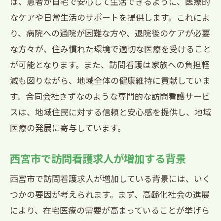
は、患者が自宅で安心して生活できるように、医療的
訪問看護師の一日とそのやりがい
なケアや日常生活のサポートを提供します。これによ
西宮市の地域特性と訪問看護の相性
り、病院への通院が困難な方や、退院後のケアが必要
訪問看護師としての成長とキャリアパス
な方々が、住み慣れた環境で適切な医療を受けること
西宮市で働くことで得られる地域社会と
が可能となります。また、訪問看護は家族への負担軽
のつながり
減も図りながら、地域全体の健康維持に貢献していま
西宮市の訪問看護求人でキャリアを成功させ
す。合同会社きずなのような専門的な訪問看護サービ
るポイント
スは、地域住民に対する信頼と安心感を提供し、地域
訪問看護求人に応募するための準備
医療の発展に寄与しています。
西宮市での訪問看護業務の具体的な内容
西宮市で訪問看護求人が増加する背景
訪問看護のスキルアップ方法
西宮市での訪問看護におけるキャリア形
西宮市で訪問看護求人が増加している背景には、いく
成
つかの要因が考えられます。まず、高齢化社会の進展
訪問看護求人への面接対策
により、在宅医療の需要が高まっていることが挙げら