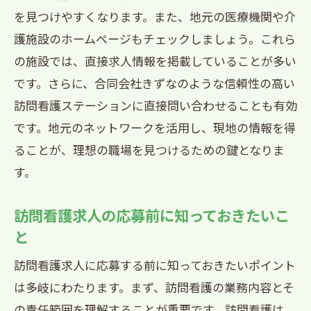
を見つけやすくなります。また、地元の医療機関や介
訪問看護師としてのキャリアの広がり
護施設のホームページもチェックしましょう。これら
未来の訪問看護に求められるスキルと知
の施設では、直接求人情報を掲載していることが多い
識
です。さらに、合同会社きずなのような信頼性の高い
西宮市の訪問看護求人でスキルアップと地域
訪問看護ステーションに直接問い合わせることも有効
貢献を両立
です。地元のネットワークを活用し、現地の情報を得
西宮市で訪問看護師としてスキルを磨く
ることが、理想の職場を見つけるための鍵となりま
方法
す。
地域貢献としての訪問看護活動
訪問看護求人でキャリアアップを目指す
訪問看護求人の応募前に知っておきたいこ
と
西宮市での訪問看護の実践事例
訪問看護の仕事とプライベートの両立方
訪問看護求人に応募する前に知っておきたいポイント
法
は多岐にわたります。まず、訪問看護の業務内容とそ
西宮市での訪問看護の社会的意義
の責任範囲を理解することが重要です。訪問看護は、