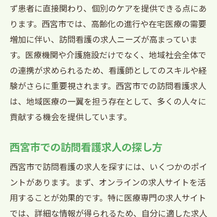
ず患者に直接関わり、個別のケアを提供できる点にあ
西宮市での訪問看護求人に求められる資
ります。西宮市では、高齢化の進行や在宅医療の需要
格
増加に伴い、訪問看護の求人ニーズが高まっていま
訪問看護でスキルアップするための研修
す。医療機関や介護施設だけでなく、地域社会全体で
専門看護師としての訪問看護のやりがい
の連携が求められるため、看護師としてのスキルや経
西宮市での訪問看護の未来展望
験がさらに重要視されます。西宮市での訪問看護求人
訪問看護師としてのキャリアアップの方
は、地域医療の一翼を担う存在として、多くの人々に
法
貢献する機会を提供しています。
訪問看護の未来西宮市での求人が提供する機
会を探る
西宮市での訪問看護求人の探し方
訪問看護の現状と将来性
西宮市で訪問看護の求人を探すには、いくつかのポイ
西宮市での訪問看護の求人トレンド
ントがあります。まず、オンラインの求人サイトを活
訪問看護の分野での新しい取り組み
用することが効果的です。特に医療専門の求人サイト
では、詳細な情報が得られるため、自分に適した求人
西宮市の訪問看護求人の変化と対応策