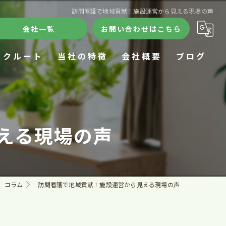
訪問看護で地域貢献！施設運営から見える現場の声
会社一覧
お問い合わせはこちら
リクルート
当社の特徴
会社概要
ブログ
ケアハウス
合同会社きずな
コラム
デイサービス
訪問看護ステーションきずな
える現場の声
24時間
ケアハウスきずな
施設
きずなデイサロン
コラム
訪問看護で地域貢献！施設運営から見える現場の声
在宅療養