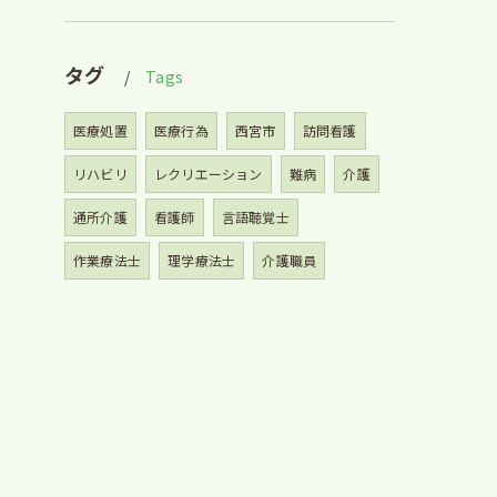
タグ
Tags
医療処置
医療行為
西宮市
訪問看護
リハビリ
レクリエーション
難病
介護
通所介護
看護師
言語聴覚士
作業療法士
理学療法士
介護職員