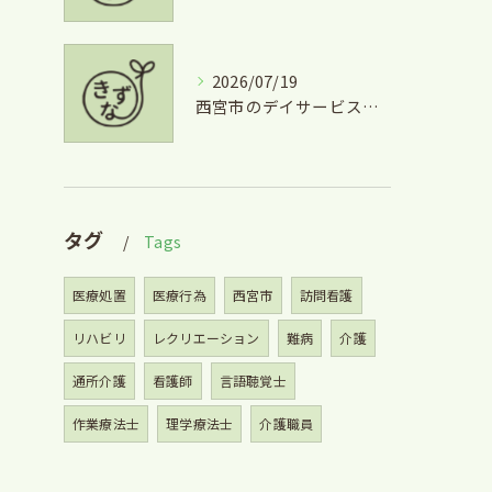
2026/07/19
西宮市のデイサービス利用と掃除の安心サポート徹底ガイド
タグ
Tags
医療処置
医療行為
西宮市
訪問看護
リハビリ
レクリエーション
難病
介護
通所介護
看護師
言語聴覚士
作業療法士
理学療法士
介護職員