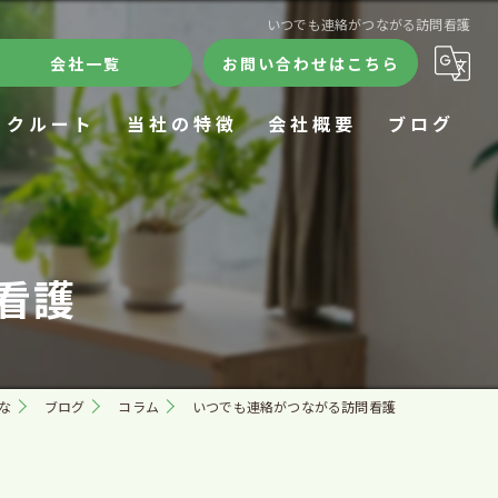
いつでも連絡がつながる訪問看護
会社一覧
お問い合わせはこちら
リクルート
当社の特徴
会社概要
ブログ
ケアハウス
合同会社きずな
コラム
デイサービス
訪問看護ステーションきずな
看護
24時間
ケアハウスきずな
施設
きずなデイサロン
な
ブログ
コラム
いつでも連絡がつながる訪問看護
在宅療養