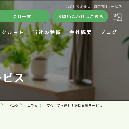
安心してお任せ！訪問看護サービス
会社一覧
お問い合わせはこちら
リクルート
当社の特徴
会社概要
ブログ
ケアハウス
合同会社きずな
コラム
デイサービス
訪問看護ステーションきずな
ービス
24時間
ケアハウスきずな
施設
きずなデイサロン
ブログ
コラム
安心してお任せ！訪問看護サービス
在宅療養