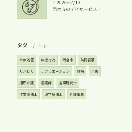
2026/07/19
西宮市のデイサービス利用と掃除の安心サポート徹底ガイド
タグ
Tags
医療処置
医療行為
西宮市
訪問看護
リハビリ
レクリエーション
難病
介護
通所介護
看護師
言語聴覚士
作業療法士
理学療法士
介護職員