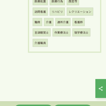
医療処置
医療行為
西宮市
訪問看護
リハビリ
レクリエーション
難病
介護
通所介護
看護師
言語聴覚士
作業療法士
理学療法士
介護職員