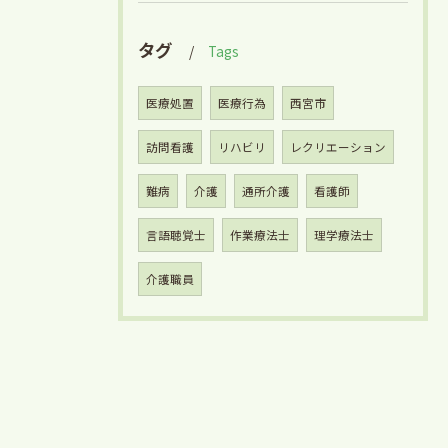
タグ
Tags
医療処置
医療行為
西宮市
訪問看護
リハビリ
レクリエーション
難病
介護
通所介護
看護師
言語聴覚士
作業療法士
理学療法士
介護職員