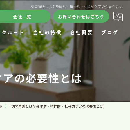
訪問看護とは？身体的・精神的・社会的ケアの必要性とは
会社一覧
お問い合わせはこちら
リクルート
当社の特徴
会社概要
ブログ
ケアハウス
合同会社きずな
コラム
デイサービス
訪問看護ステーションきずな
ケアの必要性とは
24時間
ケアハウスきずな
施設
きずなデイサロン
ム
訪問看護とは？身体的・精神的・社会的ケアの必要性とは
在宅療養